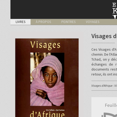
LIVRES
À PROPOS
PEINTRES
VOYAGES
Visages d
Ces Visages d'A
chemin. De l'Atl
Tchad, on y déc
échanges de re
documents resti
retour, ils ont 
Visages d’Afrique : V